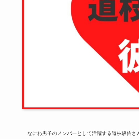
なにわ男子のメンバーとして活躍する道枝駿佑さん