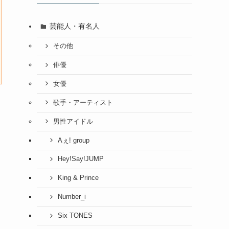
芸能人・有名人
その他
俳優
女優
歌手・アーティスト
男性アイドル
Aぇ! group
Hey!Say!JUMP
King & Prince
Number_i
Six TONES