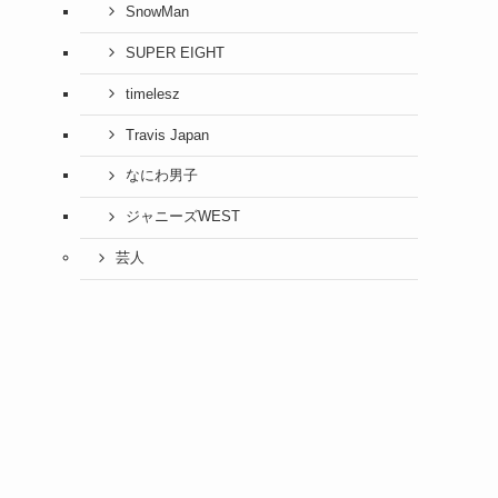
SnowMan
SUPER EIGHT
timelesz
Travis Japan
なにわ男子
ジャニーズWEST
芸人