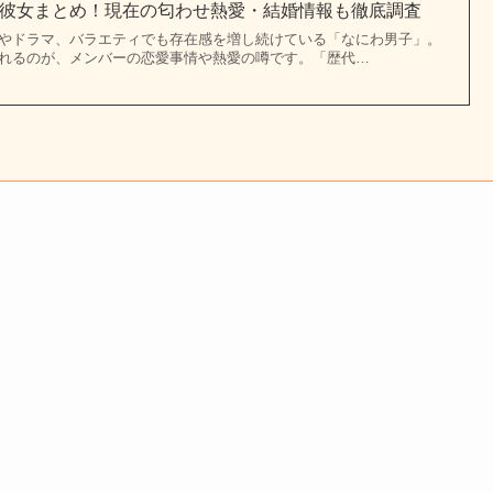
彼女まとめ！現在の匂わせ熱愛・結婚情報も徹底調査
やドラマ、バラエティでも存在感を増し続けている「なにわ男子」。
れるのが、メンバーの恋愛事情や熱愛の噂です。「歴代…