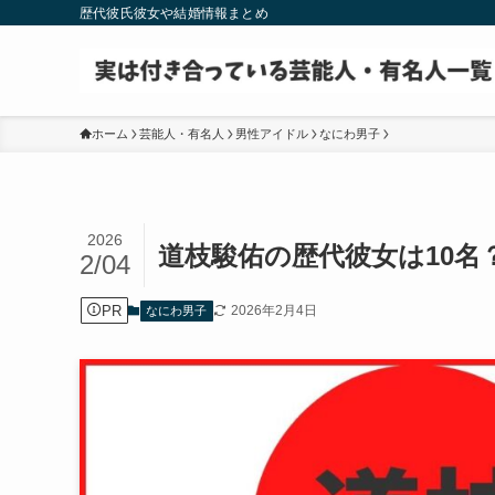
歴代彼氏彼女や結婚情報まとめ
ホーム
芸能人・有名人
男性アイドル
なにわ男子
2026
道枝駿佑の歴代彼女は10名
2/04
PR
2026年2月4日
なにわ男子