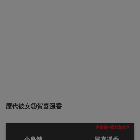
歴代彼女③賀喜遥香