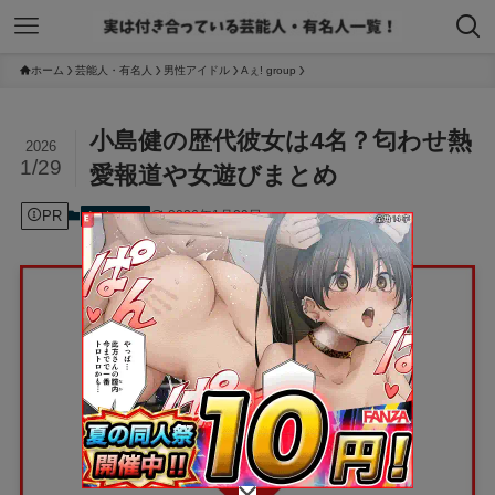
ホーム
芸能人・有名人
男性アイドル
Aぇ! group
小島健の歴代彼女は4名？匂わせ熱
2026
1/29
愛報道や女遊びまとめ
PR
2026年1月29日
Aぇ! group