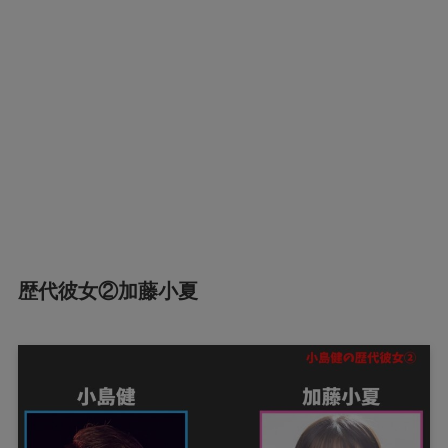
歴代彼女②加藤小夏