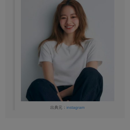
出典元：
instagram