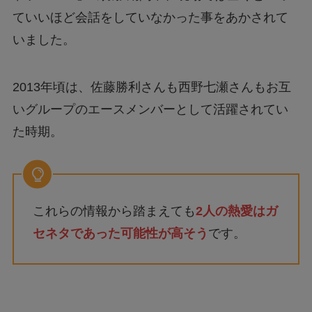
ていいほど会話をしていなかった事をあかされて
いました。
2013年頃は、佐藤勝利さんも西野七瀬さんもお互
いグループのエースメンバーとして活躍されてい
た時期。
これらの情報から踏まえても
2人の熱愛はガ
セネタであった可能性が高そう
です。