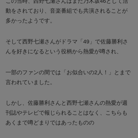
この当時、西野七瀬さんはまだ乃木坂46として活
動をされており、音楽番組でも共演されることが
多かったようです。
そして西野七瀬さんがドラマ「49」で佐藤勝利さ
んを好きになるという役柄から熱愛が噂され、
一部のファンの間では「お似合いの2人！」とまで
言われていました。
しかし、佐藤勝利さんと西野七瀬さんの熱愛が週
刊誌やテレビで報じられることはなく、こちらも
あくまで噂どまりではあったものの