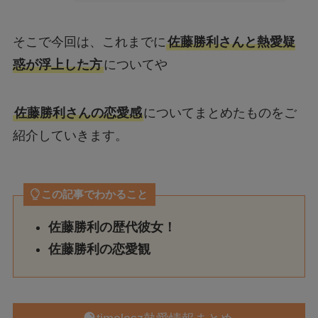
そこで今回は、これまでに
佐藤勝利さんと熱愛疑
惑が浮上した方
についてや
佐藤勝利さんの恋愛感
についてまとめたものをご
紹介していきます。
この記事でわかること
佐藤勝利の歴代彼女！
佐藤勝利の恋愛観