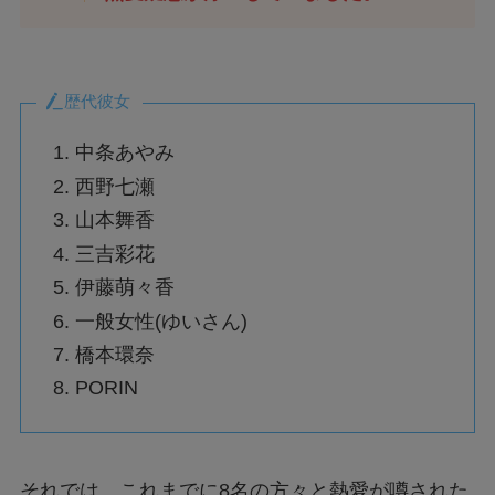
歴代彼女
中条あやみ
西野七瀬
山本舞香
三吉彩花
伊藤萌々香
一般女性(ゆいさん)
橋本環奈
PORIN
それでは、これまでに8名の方々と熱愛が噂された