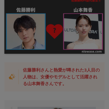
佐藤勝利さんと熱愛が噂された3人目の
人物は、女優やモデルとして活躍され
る山本舞香さんです。