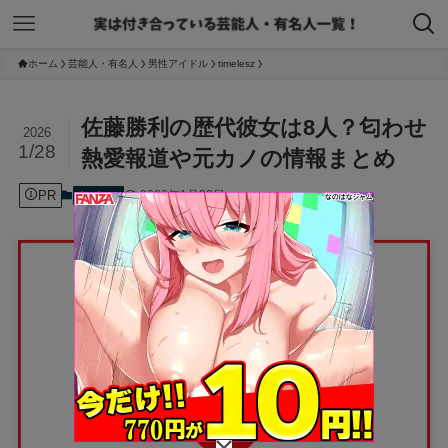
ホーム
芸能人・有名人
男性アイドル
timelesz
佐藤勝利の歴代彼女は8人？匂わせ
2026
1/28
熱愛報道や元カノの情報まとめ
PR
2026年1月28日
timelesz