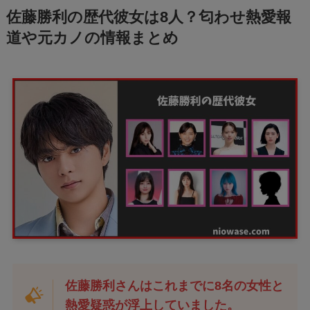
佐藤勝利の歴代彼女は8人？匂わせ熱愛報
道や元カノの情報まとめ
佐藤勝利さんはこれまでに8名の女性と
熱愛疑惑が浮上していました。