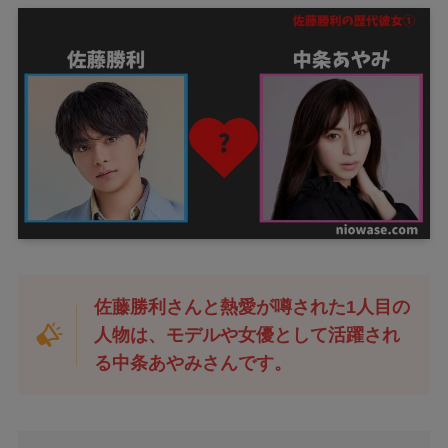
佐藤勝利さんと熱愛が噂された1人目の
人物は、モデルや女優として活躍され
る中条あやみさんです。