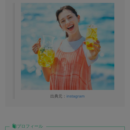
出典元：
instagram
プロフィール